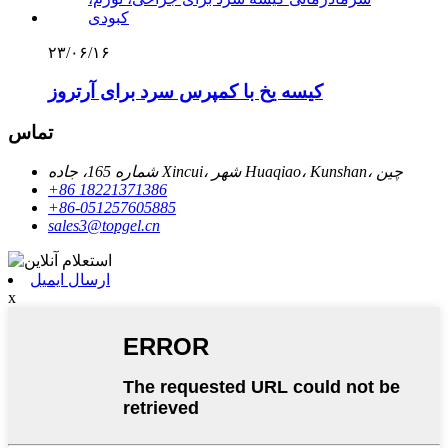
۲۳/۰۶/۱۶
کیسه یخ با کمپرس سرد برای آرتروز
تماس
شماره 165، جاده Xincui، شهر Huaqiao، Kunshan، چین
‎+86 18221371386‎
‎+86-051257605885‎
sales3@topgel.cn
ارسال ایمیل
x