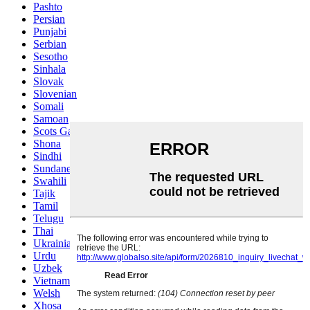
Pashto
Persian
Punjabi
Serbian
Sesotho
Sinhala
Slovak
Slovenian
Somali
Samoan
Scots Gaelic
Shona
Sindhi
Sundanese
Swahili
Tajik
Tamil
Telugu
Thai
Ukrainian
Urdu
Uzbek
Vietnamese
Welsh
Xhosa